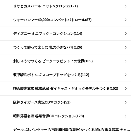
リサとガスパール ニット&クロシェ(121)
ウォーハンマー40,000:コンバットパトロール(87)
ディズニー ミニブック・コレクション(114)
つくって飾って楽しむ 私の小さなパリ(126)
刺しゅうでつくる ピーターラビット™の世界(109)
装甲騎兵ボトムズ スコープドッグをつくる(112)
聯合艦隊旗艦 戦艦武蔵 ダイキャストギミックモデルをつくる(102)
阪神タイガース実況CDマガジン(51)
昭和落語名演 秘蔵音源CDコレクション(128)
ガールズ&パンツァー Ⅳ号戦車H型(D型改)をつくる/Mk.Ⅳ歩兵戦車 チャーチルMk.Ⅶをつくる(191)