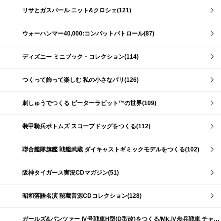
リサとガスパール ニット&クロシェ(121)
ウォーハンマー40,000:コンバットパトロール(87)
ディズニー ミニブック・コレクション(114)
つくって飾って楽しむ 私の小さなパリ(126)
刺しゅうでつくる ピーターラビット™の世界(109)
装甲騎兵ボトムズ スコープドッグをつくる(112)
聯合艦隊旗艦 戦艦武蔵 ダイキャストギミックモデルをつくる(102)
阪神タイガース実況CDマガジン(51)
昭和落語名演 秘蔵音源CDコレクション(128)
ガールズ&パンツァー Ⅳ号戦車H型(D型改)をつくる/Mk.Ⅳ歩兵戦車 チャーチルMk.Ⅶをつくる(191)