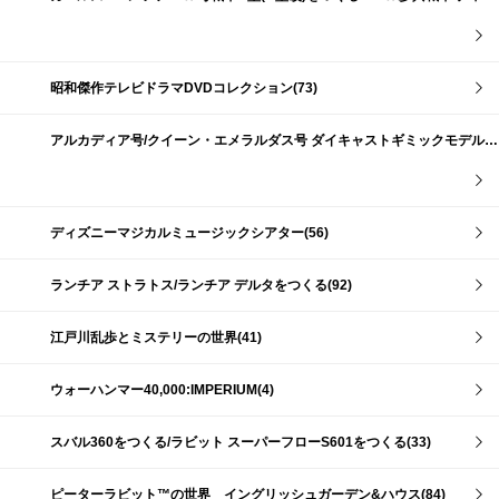
昭和傑作テレビドラマDVDコレクション(73)
アルカディア号/クイーン・エメラルダス号 ダイキャストギミックモデルをつくる(159)
ディズニーマジカルミュージックシアター(56)
ランチア ストラトス/ランチア デルタをつくる(92)
江戸川乱歩とミステリーの世界(41)
ウォーハンマー40,000:IMPERIUM(4)
スバル360をつくる/ラビット スーパーフローS601をつくる(33)
ピーターラビット™の世界 イングリッシュガーデン&ハウス(84)