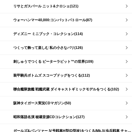
リサとガスパール ニット&クロシェ(121)
ウォーハンマー40,000:コンバットパトロール(87)
ディズニー ミニブック・コレクション(114)
つくって飾って楽しむ 私の小さなパリ(126)
刺しゅうでつくる ピーターラビット™の世界(109)
装甲騎兵ボトムズ スコープドッグをつくる(112)
聯合艦隊旗艦 戦艦武蔵 ダイキャストギミックモデルをつくる(102)
阪神タイガース実況CDマガジン(50)
昭和落語名演 秘蔵音源CDコレクション(127)
ガールズ&パンツァー Ⅳ号戦車H型(D型改)をつくる/Mk.Ⅳ歩兵戦車 チャーチルMk.Ⅶをつくる(191)