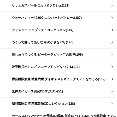
リサとガスパール ニット&クロシェ(121)
ウォーハンマー40,000:コンバットパトロール(87)
ディズニー ミニブック・コレクション(114)
つくって飾って楽しむ 私の小さなパリ(126)
刺しゅうでつくる ピーターラビット™の世界(109)
装甲騎兵ボトムズ スコープドッグをつくる(112)
聯合艦隊旗艦 戦艦武蔵 ダイキャストギミックモデルをつくる(102)
阪神タイガース実況CDマガジン(51)
昭和落語名演 秘蔵音源CDコレクション(128)
ガールズ&パンツァー Ⅳ号戦車H型(D型改)をつくる/Mk.Ⅳ歩兵戦車 チャーチルMk.Ⅶをつくる(191)