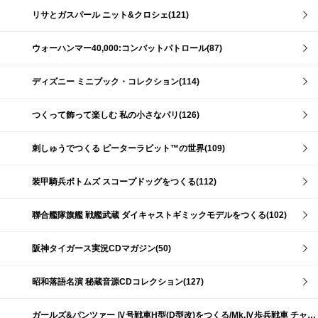
リサとガスパール ニット&クロシェ(121)
ウォーハンマー40,000:コンバットパトロール(87)
ディズニー ミニブック・コレクション(114)
つくって飾って楽しむ 私の小さなパリ(126)
刺しゅうでつくる ピーターラビット™の世界(109)
装甲騎兵ボトムズ スコープドッグをつくる(112)
聯合艦隊旗艦 戦艦武蔵 ダイキャストギミックモデルをつくる(102)
阪神タイガース実況CDマガジン(50)
昭和落語名演 秘蔵音源CDコレクション(127)
ガールズ&パンツァー Ⅳ号戦車H型(D型改)をつくる/Mk.Ⅳ歩兵戦車 チャーチルMk.Ⅶをつくる(191)