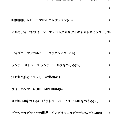
昭和傑作テレビドラマDVDコレクション(73)
アルカディア号/クイーン・エメラルダス号 ダイキャストギミックモデルをつくる(159)
ディズニーマジカルミュージックシアター(56)
ランチア ストラトス/ランチア デルタをつくる(92)
江戸川乱歩とミステリーの世界(41)
ウォーハンマー40,000:IMPERIUM(4)
スバル360をつくる/ラビット スーパーフローS601をつくる(33)
ピーターラビット™の世界 イングリッシュガーデン&ハウス(84)