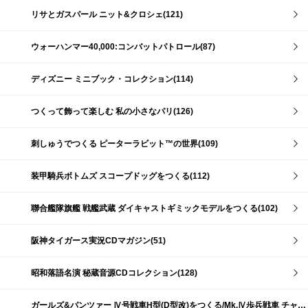
リサとガスパール ニット&クロシェ(121)
ウォーハンマー40,000:コンバットパトロール(87)
ディズニー ミニブック・コレクション(114)
つくって飾って楽しむ 私の小さなパリ(126)
刺しゅうでつくる ピーターラビット™の世界(109)
装甲騎兵ボトムズ スコープドッグをつくる(112)
聯合艦隊旗艦 戦艦武蔵 ダイキャストギミックモデルをつくる(102)
阪神タイガース実況CDマガジン(51)
昭和落語名演 秘蔵音源CDコレクション(128)
ガールズ&パンツァー Ⅳ号戦車H型(D型改)をつくる/Mk.Ⅳ歩兵戦車 チャーチルMk.Ⅶをつくる(191)