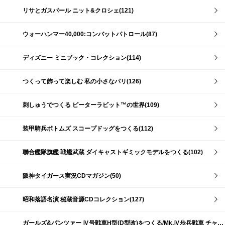
リサとガスパール ニット&クロシェ(121)
ウォーハンマー40,000:コンバットパトロール(87)
ディズニー ミニブック・コレクション(114)
つくって飾って楽しむ 私の小さなパリ(126)
刺しゅうでつくる ピーターラビット™の世界(109)
装甲騎兵ボトムズ スコープドッグをつくる(112)
聯合艦隊旗艦 戦艦武蔵 ダイキャストギミックモデルをつくる(102)
阪神タイガース実況CDマガジン(50)
昭和落語名演 秘蔵音源CDコレクション(127)
ガールズ&パンツァー Ⅳ号戦車H型(D型改)をつくる/Mk.Ⅳ歩兵戦車 チャーチルMk.Ⅶをつくる(191)