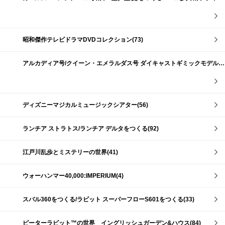
昭和傑作テレビドラマDVDコレクション(73)
アルカディア号/クイーン・エメラルダス号 ダイキャストギミックモデルをつくる(159)
ディズニーマジカルミュージックシアター(56)
ランチア ストラトス/ランチア デルタをつくる(92)
江戸川乱歩とミステリーの世界(41)
ウォーハンマー40,000:IMPERIUM(4)
スバル360をつくる/ラビット スーパーフローS601をつくる(33)
ピーターラビット™の世界 イングリッシュガーデン&ハウス(84)