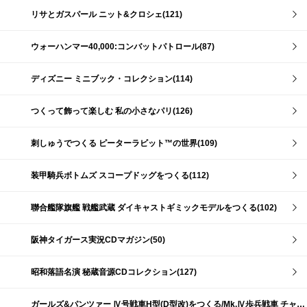
リサとガスパール ニット&クロシェ(121)
ウォーハンマー40,000:コンバットパトロール(87)
ディズニー ミニブック・コレクション(114)
つくって飾って楽しむ 私の小さなパリ(126)
刺しゅうでつくる ピーターラビット™の世界(109)
装甲騎兵ボトムズ スコープドッグをつくる(112)
聯合艦隊旗艦 戦艦武蔵 ダイキャストギミックモデルをつくる(102)
阪神タイガース実況CDマガジン(50)
昭和落語名演 秘蔵音源CDコレクション(127)
ガールズ&パンツァー Ⅳ号戦車H型(D型改)をつくる/Mk.Ⅳ歩兵戦車 チャーチルMk.Ⅶをつくる(191)