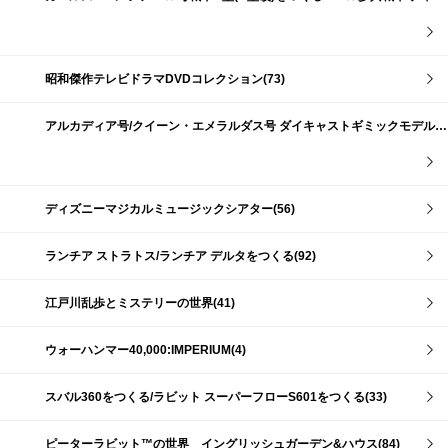
昭和傑作テレビドラマDVDコレクション(73)
アルカディア号/クイーン・エメラルダス号 ダイキャストギミックモデルをつくる(159)
ディズニーマジカルミュージックシアター(56)
ランチア ストラトス/ランチア デルタをつくる(92)
江戸川乱歩とミステリーの世界(41)
ウォーハンマー40,000:IMPERIUM(4)
スバル360をつくる/ラビット スーパーフローS601をつくる(33)
ピーターラビット™の世界 イングリッシュガーデン&ハウス(84)