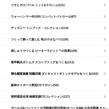
リサとガスパール ニット&クロシェ(121)
ウォーハンマー40,000:コンバットパトロール(87)
ディズニー ミニブック・コレクション(114)
つくって飾って楽しむ 私の小さなパリ(126)
刺しゅうでつくる ピーターラビット™の世界(109)
装甲騎兵ボトムズ スコープドッグをつくる(112)
聯合艦隊旗艦 戦艦武蔵 ダイキャストギミックモデルをつくる(102)
阪神タイガース実況CDマガジン(50)
昭和落語名演 秘蔵音源CDコレクション(127)
ガールズ&パンツァー Ⅳ号戦車H型(D型改)をつくる/Mk.Ⅳ歩兵戦車 チャーチルMk.Ⅶをつくる(191)