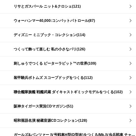
リサとガスパール ニット&クロシェ(121)
ウォーハンマー40,000:コンバットパトロール(87)
ディズニー ミニブック・コレクション(114)
つくって飾って楽しむ 私の小さなパリ(126)
刺しゅうでつくる ピーターラビット™の世界(109)
装甲騎兵ボトムズ スコープドッグをつくる(112)
聯合艦隊旗艦 戦艦武蔵 ダイキャストギミックモデルをつくる(102)
阪神タイガース実況CDマガジン(51)
昭和落語名演 秘蔵音源CDコレクション(128)
ガールズ&パンツァー Ⅳ号戦車H型(D型改)をつくる/Mk.Ⅳ歩兵戦車 チャーチルMk.Ⅶをつくる(191)