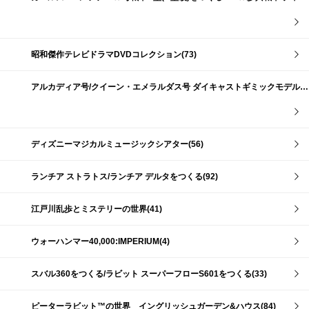
昭和傑作テレビドラマDVDコレクション(73)
アルカディア号/クイーン・エメラルダス号 ダイキャストギミックモデルをつくる(159)
ディズニーマジカルミュージックシアター(56)
ランチア ストラトス/ランチア デルタをつくる(92)
江戸川乱歩とミステリーの世界(41)
ウォーハンマー40,000:IMPERIUM(4)
スバル360をつくる/ラビット スーパーフローS601をつくる(33)
ピーターラビット™の世界 イングリッシュガーデン&ハウス(84)