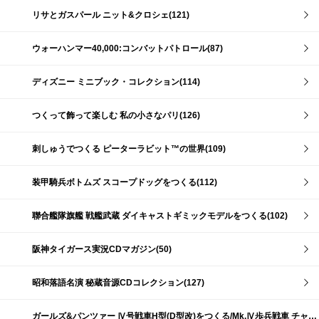
リサとガスパール ニット&クロシェ(121)
ウォーハンマー40,000:コンバットパトロール(87)
ディズニー ミニブック・コレクション(114)
つくって飾って楽しむ 私の小さなパリ(126)
刺しゅうでつくる ピーターラビット™の世界(109)
装甲騎兵ボトムズ スコープドッグをつくる(112)
聯合艦隊旗艦 戦艦武蔵 ダイキャストギミックモデルをつくる(102)
阪神タイガース実況CDマガジン(50)
昭和落語名演 秘蔵音源CDコレクション(127)
ガールズ&パンツァー Ⅳ号戦車H型(D型改)をつくる/Mk.Ⅳ歩兵戦車 チャーチルMk.Ⅶをつくる(191)