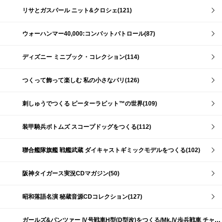
リサとガスパール ニット&クロシェ(121)
ウォーハンマー40,000:コンバットパトロール(87)
ディズニー ミニブック・コレクション(114)
つくって飾って楽しむ 私の小さなパリ(126)
刺しゅうでつくる ピーターラビット™の世界(109)
装甲騎兵ボトムズ スコープドッグをつくる(112)
聯合艦隊旗艦 戦艦武蔵 ダイキャストギミックモデルをつくる(102)
阪神タイガース実況CDマガジン(50)
昭和落語名演 秘蔵音源CDコレクション(127)
ガールズ&パンツァー Ⅳ号戦車H型(D型改)をつくる/Mk.Ⅳ歩兵戦車 チャーチルMk.Ⅶをつくる(191)