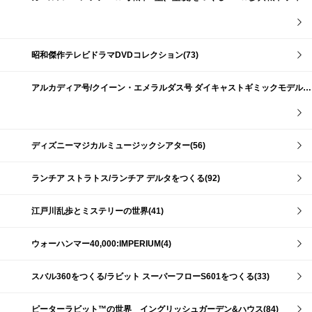
昭和傑作テレビドラマDVDコレクション(73)
アルカディア号/クイーン・エメラルダス号 ダイキャストギミックモデルをつくる(159)
ディズニーマジカルミュージックシアター(56)
ランチア ストラトス/ランチア デルタをつくる(92)
江戸川乱歩とミステリーの世界(41)
ウォーハンマー40,000:IMPERIUM(4)
スバル360をつくる/ラビット スーパーフローS601をつくる(33)
ピーターラビット™の世界 イングリッシュガーデン&ハウス(84)