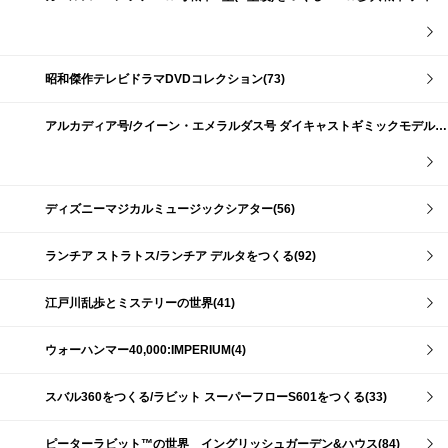
昭和傑作テレビドラマDVDコレクション(73)
アルカディア号/クイーン・エメラルダス号 ダイキャストギミックモデルをつくる(159)
ディズニーマジカルミュージックシアター(56)
ランチア ストラトス/ランチア デルタをつくる(92)
江戸川乱歩とミステリーの世界(41)
ウォーハンマー40,000:IMPERIUM(4)
スバル360をつくる/ラビット スーパーフローS601をつくる(33)
ピーターラビット™の世界 イングリッシュガーデン&ハウス(84)