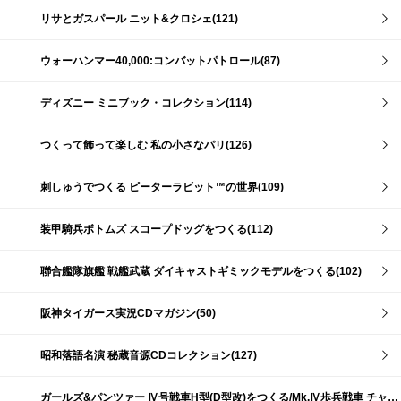
リサとガスパール ニット&クロシェ(121)
ウォーハンマー40,000:コンバットパトロール(87)
ディズニー ミニブック・コレクション(114)
つくって飾って楽しむ 私の小さなパリ(126)
刺しゅうでつくる ピーターラビット™の世界(109)
装甲騎兵ボトムズ スコープドッグをつくる(112)
聯合艦隊旗艦 戦艦武蔵 ダイキャストギミックモデルをつくる(102)
阪神タイガース実況CDマガジン(50)
昭和落語名演 秘蔵音源CDコレクション(127)
ガールズ&パンツァー Ⅳ号戦車H型(D型改)をつくる/Mk.Ⅳ歩兵戦車 チャーチルMk.Ⅶをつくる(191)