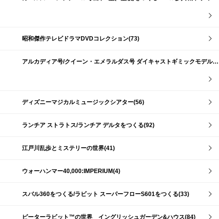
昭和傑作テレビドラマDVDコレクション(73)
アルカディア号/クイーン・エメラルダス号 ダイキャストギミックモデルをつくる(159)
ディズニーマジカルミュージックシアター(56)
ランチア ストラトス/ランチア デルタをつくる(92)
江戸川乱歩とミステリーの世界(41)
ウォーハンマー40,000:IMPERIUM(4)
スバル360をつくる/ラビット スーパーフローS601をつくる(33)
ピーターラビット™の世界 イングリッシュガーデン&ハウス(84)