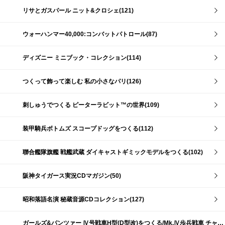
リサとガスパール ニット&クロシェ(121)
ウォーハンマー40,000:コンバットパトロール(87)
ディズニー ミニブック・コレクション(114)
つくって飾って楽しむ 私の小さなパリ(126)
刺しゅうでつくる ピーターラビット™の世界(109)
装甲騎兵ボトムズ スコープドッグをつくる(112)
聯合艦隊旗艦 戦艦武蔵 ダイキャストギミックモデルをつくる(102)
阪神タイガース実況CDマガジン(50)
昭和落語名演 秘蔵音源CDコレクション(127)
ガールズ&パンツァー Ⅳ号戦車H型(D型改)をつくる/Mk.Ⅳ歩兵戦車 チャーチルMk.Ⅶをつくる(191)