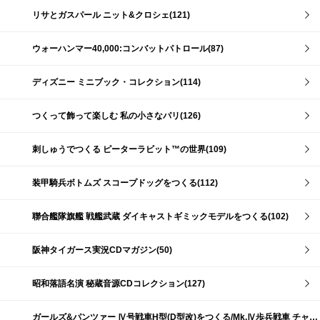
リサとガスパール ニット&クロシェ(121)
ウォーハンマー40,000:コンバットパトロール(87)
ディズニー ミニブック・コレクション(114)
つくって飾って楽しむ 私の小さなパリ(126)
刺しゅうでつくる ピーターラビット™の世界(109)
装甲騎兵ボトムズ スコープドッグをつくる(112)
聯合艦隊旗艦 戦艦武蔵 ダイキャストギミックモデルをつくる(102)
阪神タイガース実況CDマガジン(50)
昭和落語名演 秘蔵音源CDコレクション(127)
ガールズ&パンツァー Ⅳ号戦車H型(D型改)をつくる/Mk.Ⅳ歩兵戦車 チャーチルMk.Ⅶをつくる(191)