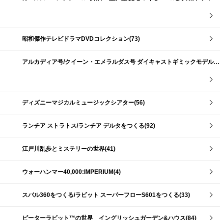
昭和傑作テレビドラマDVDコレクション(73)
アルカディア号/クイーン・エメラルダス号 ダイキャストギミックモデルをつくる(159)
ディズニーマジカルミュージックシアター(56)
ランチア ストラトス/ランチア デルタをつくる(92)
江戸川乱歩とミステリーの世界(41)
ウォーハンマー40,000:IMPERIUM(4)
スバル360をつくる/ラビット スーパーフローS601をつくる(33)
ピーターラビット™の世界 イングリッシュガーデン&ハウス(84)