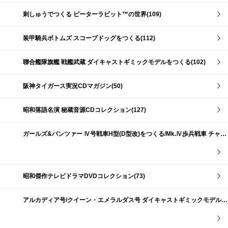
刺しゅうでつくる ピーターラビット™の世界(109)
装甲騎兵ボトムズ スコープドッグをつくる(112)
聯合艦隊旗艦 戦艦武蔵 ダイキャストギミックモデルをつくる(102)
阪神タイガース実況CDマガジン(50)
昭和落語名演 秘蔵音源CDコレクション(127)
ガールズ&パンツァー Ⅳ号戦車H型(D型改)をつくる/Mk.Ⅳ歩兵戦車 チャーチルMk.Ⅶをつくる(191)
昭和傑作テレビドラマDVDコレクション(73)
アルカディア号/クイーン・エメラルダス号 ダイキャストギミックモデルをつくる(159)