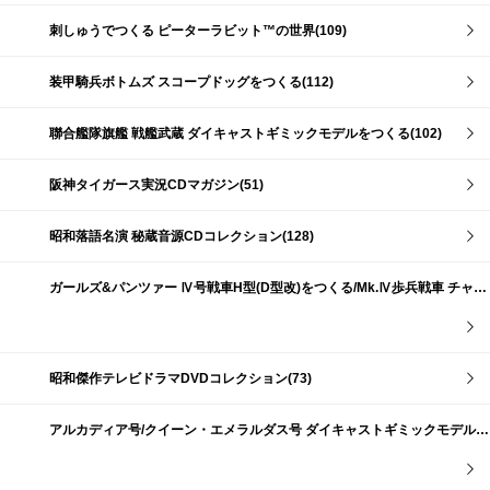
刺しゅうでつくる ピーターラビット™の世界(109)
装甲騎兵ボトムズ スコープドッグをつくる(112)
聯合艦隊旗艦 戦艦武蔵 ダイキャストギミックモデルをつくる(102)
阪神タイガース実況CDマガジン(51)
昭和落語名演 秘蔵音源CDコレクション(128)
ガールズ&パンツァー Ⅳ号戦車H型(D型改)をつくる/Mk.Ⅳ歩兵戦車 チャーチルMk.Ⅶをつくる(191)
昭和傑作テレビドラマDVDコレクション(73)
アルカディア号/クイーン・エメラルダス号 ダイキャストギミックモデルをつくる(159)