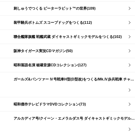
刺しゅうでつくる ピーターラビット™の世界(109)
装甲騎兵ボトムズ スコープドッグをつくる(112)
聯合艦隊旗艦 戦艦武蔵 ダイキャストギミックモデルをつくる(102)
阪神タイガース実況CDマガジン(50)
昭和落語名演 秘蔵音源CDコレクション(127)
ガールズ&パンツァー Ⅳ号戦車H型(D型改)をつくる/Mk.Ⅳ歩兵戦車 チャーチルMk.Ⅶをつくる(191)
昭和傑作テレビドラマDVDコレクション(73)
アルカディア号/クイーン・エメラルダス号 ダイキャストギミックモデルをつくる(159)