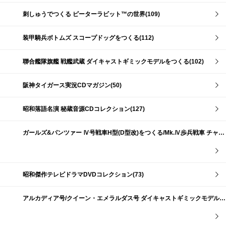
刺しゅうでつくる ピーターラビット™の世界(109)
装甲騎兵ボトムズ スコープドッグをつくる(112)
聯合艦隊旗艦 戦艦武蔵 ダイキャストギミックモデルをつくる(102)
阪神タイガース実況CDマガジン(50)
昭和落語名演 秘蔵音源CDコレクション(127)
ガールズ&パンツァー Ⅳ号戦車H型(D型改)をつくる/Mk.Ⅳ歩兵戦車 チャーチルMk.Ⅶをつくる(191)
昭和傑作テレビドラマDVDコレクション(73)
アルカディア号/クイーン・エメラルダス号 ダイキャストギミックモデルをつくる(159)