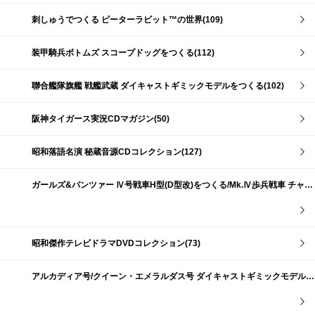
刺しゅうでつくる ピーターラビット™の世界(109)
装甲騎兵ボトムズ スコープドッグをつくる(112)
聯合艦隊旗艦 戦艦武蔵 ダイキャストギミックモデルをつくる(102)
阪神タイガース実況CDマガジン(50)
昭和落語名演 秘蔵音源CDコレクション(127)
ガールズ&パンツァー Ⅳ号戦車H型(D型改)をつくる/Mk.Ⅳ歩兵戦車 チャーチルMk.Ⅶをつくる(191)
昭和傑作テレビドラマDVDコレクション(73)
アルカディア号/クイーン・エメラルダス号 ダイキャストギミックモデルをつくる(159)