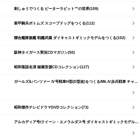
刺しゅうでつくる ピーターラビット™の世界(109)
装甲騎兵ボトムズ スコープドッグをつくる(112)
聯合艦隊旗艦 戦艦武蔵 ダイキャストギミックモデルをつくる(102)
阪神タイガース実況CDマガジン(50)
昭和落語名演 秘蔵音源CDコレクション(127)
ガールズ&パンツァー Ⅳ号戦車H型(D型改)をつくる/Mk.Ⅳ歩兵戦車 チャーチルMk.Ⅶをつくる(191)
昭和傑作テレビドラマDVDコレクション(73)
アルカディア号/クイーン・エメラルダス号 ダイキャストギミックモデルをつくる(159)