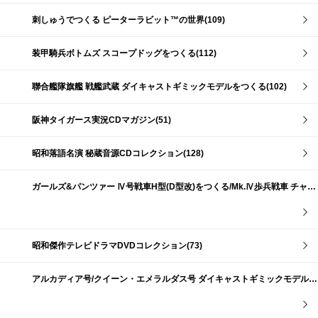
刺しゅうでつくる ピーターラビット™の世界(109)
装甲騎兵ボトムズ スコープドッグをつくる(112)
聯合艦隊旗艦 戦艦武蔵 ダイキャストギミックモデルをつくる(102)
阪神タイガース実況CDマガジン(51)
昭和落語名演 秘蔵音源CDコレクション(128)
ガールズ&パンツァー Ⅳ号戦車H型(D型改)をつくる/Mk.Ⅳ歩兵戦車 チャーチルMk.Ⅶをつくる(191)
昭和傑作テレビドラマDVDコレクション(73)
アルカディア号/クイーン・エメラルダス号 ダイキャストギミックモデルをつくる(159)