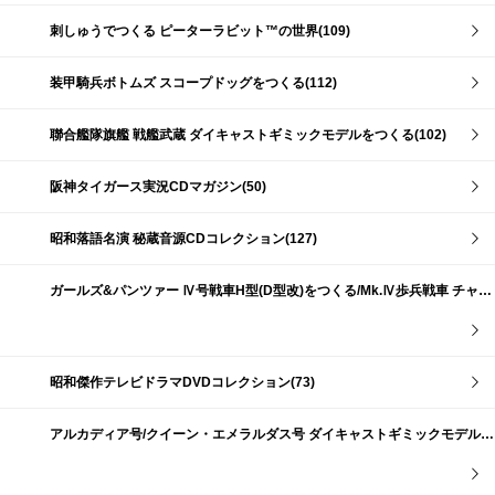
刺しゅうでつくる ピーターラビット™の世界(109)
装甲騎兵ボトムズ スコープドッグをつくる(112)
聯合艦隊旗艦 戦艦武蔵 ダイキャストギミックモデルをつくる(102)
阪神タイガース実況CDマガジン(50)
昭和落語名演 秘蔵音源CDコレクション(127)
ガールズ&パンツァー Ⅳ号戦車H型(D型改)をつくる/Mk.Ⅳ歩兵戦車 チャーチルMk.Ⅶをつくる(191)
昭和傑作テレビドラマDVDコレクション(73)
アルカディア号/クイーン・エメラルダス号 ダイキャストギミックモデルをつくる(159)