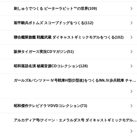
刺しゅうでつくる ピーターラビット™の世界(109)
装甲騎兵ボトムズ スコープドッグをつくる(112)
聯合艦隊旗艦 戦艦武蔵 ダイキャストギミックモデルをつくる(102)
阪神タイガース実況CDマガジン(51)
昭和落語名演 秘蔵音源CDコレクション(128)
ガールズ&パンツァー Ⅳ号戦車H型(D型改)をつくる/Mk.Ⅳ歩兵戦車 チャーチルMk.Ⅶをつくる(191)
昭和傑作テレビドラマDVDコレクション(73)
アルカディア号/クイーン・エメラルダス号 ダイキャストギミックモデルをつくる(159)