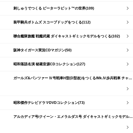
刺しゅうでつくる ピーターラビット™の世界(109)
装甲騎兵ボトムズ スコープドッグをつくる(112)
聯合艦隊旗艦 戦艦武蔵 ダイキャストギミックモデルをつくる(102)
阪神タイガース実況CDマガジン(50)
昭和落語名演 秘蔵音源CDコレクション(127)
ガールズ&パンツァー Ⅳ号戦車H型(D型改)をつくる/Mk.Ⅳ歩兵戦車 チャーチルMk.Ⅶをつくる(191)
昭和傑作テレビドラマDVDコレクション(73)
アルカディア号/クイーン・エメラルダス号 ダイキャストギミックモデルをつくる(159)