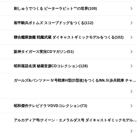
刺しゅうでつくる ピーターラビット™の世界(109)
装甲騎兵ボトムズ スコープドッグをつくる(112)
聯合艦隊旗艦 戦艦武蔵 ダイキャストギミックモデルをつくる(102)
阪神タイガース実況CDマガジン(51)
昭和落語名演 秘蔵音源CDコレクション(128)
ガールズ&パンツァー Ⅳ号戦車H型(D型改)をつくる/Mk.Ⅳ歩兵戦車 チャーチルMk.Ⅶをつくる(191)
昭和傑作テレビドラマDVDコレクション(73)
アルカディア号/クイーン・エメラルダス号 ダイキャストギミックモデルをつくる(159)