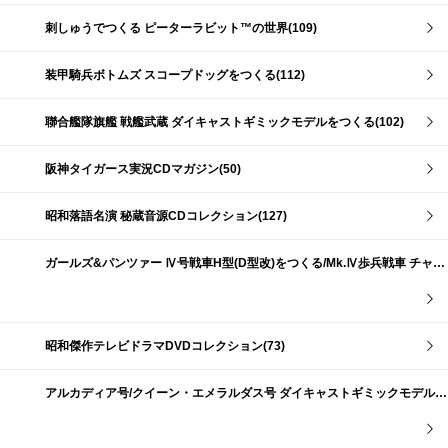
刺しゅうでつくる ピーターラビット™の世界(109)
装甲騎兵ボトムズ スコープドッグをつくる(112)
聯合艦隊旗艦 戦艦武蔵 ダイキャストギミックモデルをつくる(102)
阪神タイガース実況CDマガジン(50)
昭和落語名演 秘蔵音源CDコレクション(127)
ガールズ&パンツァー Ⅳ号戦車H型(D型改)をつくる/Mk.Ⅳ歩兵戦車 チャーチルMk.Ⅶをつくる(191)
昭和傑作テレビドラマDVDコレクション(73)
アルカディア号/クイーン・エメラルダス号 ダイキャストギミックモデルをつくる(159)