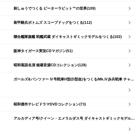
刺しゅうでつくる ピーターラビット™の世界(109)
装甲騎兵ボトムズ スコープドッグをつくる(112)
聯合艦隊旗艦 戦艦武蔵 ダイキャストギミックモデルをつくる(102)
阪神タイガース実況CDマガジン(51)
昭和落語名演 秘蔵音源CDコレクション(128)
ガールズ&パンツァー Ⅳ号戦車H型(D型改)をつくる/Mk.Ⅳ歩兵戦車 チャーチルMk.Ⅶをつくる(191)
昭和傑作テレビドラマDVDコレクション(73)
アルカディア号/クイーン・エメラルダス号 ダイキャストギミックモデルをつくる(159)