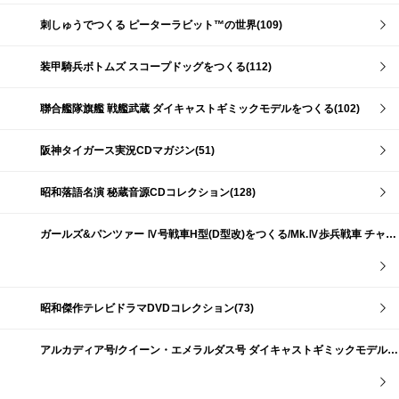
刺しゅうでつくる ピーターラビット™の世界(109)
装甲騎兵ボトムズ スコープドッグをつくる(112)
聯合艦隊旗艦 戦艦武蔵 ダイキャストギミックモデルをつくる(102)
阪神タイガース実況CDマガジン(51)
昭和落語名演 秘蔵音源CDコレクション(128)
ガールズ&パンツァー Ⅳ号戦車H型(D型改)をつくる/Mk.Ⅳ歩兵戦車 チャーチルMk.Ⅶをつくる(191)
昭和傑作テレビドラマDVDコレクション(73)
アルカディア号/クイーン・エメラルダス号 ダイキャストギミックモデルをつくる(159)