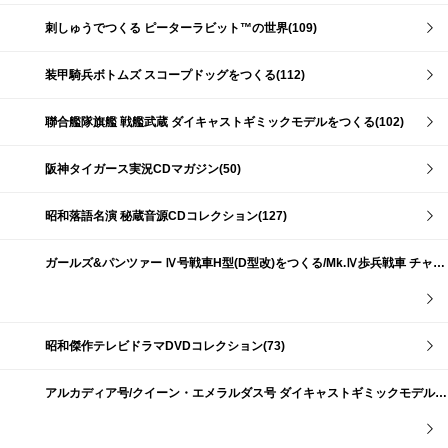
刺しゅうでつくる ピーターラビット™の世界(109)
装甲騎兵ボトムズ スコープドッグをつくる(112)
聯合艦隊旗艦 戦艦武蔵 ダイキャストギミックモデルをつくる(102)
阪神タイガース実況CDマガジン(50)
昭和落語名演 秘蔵音源CDコレクション(127)
ガールズ&パンツァー Ⅳ号戦車H型(D型改)をつくる/Mk.Ⅳ歩兵戦車 チャーチルMk.Ⅶをつくる(191)
昭和傑作テレビドラマDVDコレクション(73)
アルカディア号/クイーン・エメラルダス号 ダイキャストギミックモデルをつくる(159)