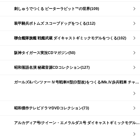
刺しゅうでつくる ピーターラビット™の世界(109)
装甲騎兵ボトムズ スコープドッグをつくる(112)
聯合艦隊旗艦 戦艦武蔵 ダイキャストギミックモデルをつくる(102)
阪神タイガース実況CDマガジン(50)
昭和落語名演 秘蔵音源CDコレクション(127)
ガールズ&パンツァー Ⅳ号戦車H型(D型改)をつくる/Mk.Ⅳ歩兵戦車 チャーチルMk.Ⅶをつくる(191)
昭和傑作テレビドラマDVDコレクション(73)
アルカディア号/クイーン・エメラルダス号 ダイキャストギミックモデルをつくる(159)