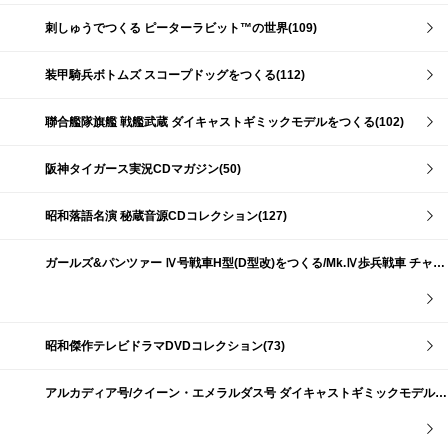
刺しゅうでつくる ピーターラビット™の世界(109)
装甲騎兵ボトムズ スコープドッグをつくる(112)
聯合艦隊旗艦 戦艦武蔵 ダイキャストギミックモデルをつくる(102)
阪神タイガース実況CDマガジン(50)
昭和落語名演 秘蔵音源CDコレクション(127)
ガールズ&パンツァー Ⅳ号戦車H型(D型改)をつくる/Mk.Ⅳ歩兵戦車 チャーチルMk.Ⅶをつくる(191)
昭和傑作テレビドラマDVDコレクション(73)
アルカディア号/クイーン・エメラルダス号 ダイキャストギミックモデルをつくる(159)