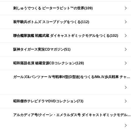
刺しゅうでつくる ピーターラビット™の世界(109)
装甲騎兵ボトムズ スコープドッグをつくる(112)
聯合艦隊旗艦 戦艦武蔵 ダイキャストギミックモデルをつくる(102)
阪神タイガース実況CDマガジン(51)
昭和落語名演 秘蔵音源CDコレクション(128)
ガールズ&パンツァー Ⅳ号戦車H型(D型改)をつくる/Mk.Ⅳ歩兵戦車 チャーチルMk.Ⅶをつくる(191)
昭和傑作テレビドラマDVDコレクション(73)
アルカディア号/クイーン・エメラルダス号 ダイキャストギミックモデルをつくる(159)