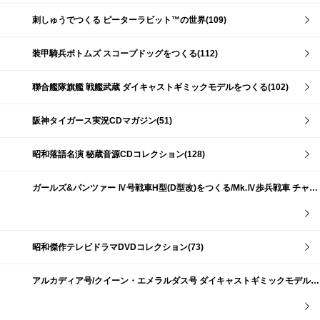
刺しゅうでつくる ピーターラビット™の世界(109)
装甲騎兵ボトムズ スコープドッグをつくる(112)
聯合艦隊旗艦 戦艦武蔵 ダイキャストギミックモデルをつくる(102)
阪神タイガース実況CDマガジン(51)
昭和落語名演 秘蔵音源CDコレクション(128)
ガールズ&パンツァー Ⅳ号戦車H型(D型改)をつくる/Mk.Ⅳ歩兵戦車 チャーチルMk.Ⅶをつくる(191)
昭和傑作テレビドラマDVDコレクション(73)
アルカディア号/クイーン・エメラルダス号 ダイキャストギミックモデルをつくる(159)