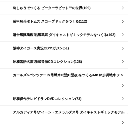
刺しゅうでつくる ピーターラビット™の世界(109)
装甲騎兵ボトムズ スコープドッグをつくる(112)
聯合艦隊旗艦 戦艦武蔵 ダイキャストギミックモデルをつくる(102)
阪神タイガース実況CDマガジン(51)
昭和落語名演 秘蔵音源CDコレクション(128)
ガールズ&パンツァー Ⅳ号戦車H型(D型改)をつくる/Mk.Ⅳ歩兵戦車 チャーチルMk.Ⅶをつくる(191)
昭和傑作テレビドラマDVDコレクション(73)
アルカディア号/クイーン・エメラルダス号 ダイキャストギミックモデルをつくる(159)