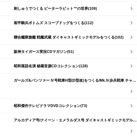
刺しゅうでつくる ピーターラビット™の世界(109)
装甲騎兵ボトムズ スコープドッグをつくる(112)
聯合艦隊旗艦 戦艦武蔵 ダイキャストギミックモデルをつくる(102)
阪神タイガース実況CDマガジン(51)
昭和落語名演 秘蔵音源CDコレクション(128)
ガールズ&パンツァー Ⅳ号戦車H型(D型改)をつくる/Mk.Ⅳ歩兵戦車 チャーチルMk.Ⅶをつくる(191)
昭和傑作テレビドラマDVDコレクション(73)
アルカディア号/クイーン・エメラルダス号 ダイキャストギミックモデルをつくる(159)