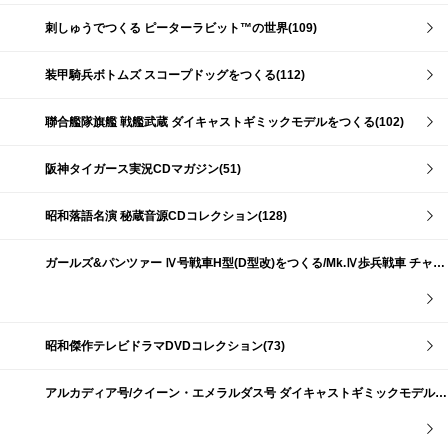
刺しゅうでつくる ピーターラビット™の世界(109)
装甲騎兵ボトムズ スコープドッグをつくる(112)
聯合艦隊旗艦 戦艦武蔵 ダイキャストギミックモデルをつくる(102)
阪神タイガース実況CDマガジン(51)
昭和落語名演 秘蔵音源CDコレクション(128)
ガールズ&パンツァー Ⅳ号戦車H型(D型改)をつくる/Mk.Ⅳ歩兵戦車 チャーチルMk.Ⅶをつくる(191)
昭和傑作テレビドラマDVDコレクション(73)
アルカディア号/クイーン・エメラルダス号 ダイキャストギミックモデルをつくる(159)