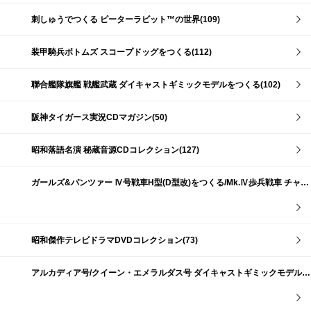
刺しゅうでつくる ピーターラビット™の世界(109)
装甲騎兵ボトムズ スコープドッグをつくる(112)
聯合艦隊旗艦 戦艦武蔵 ダイキャストギミックモデルをつくる(102)
阪神タイガース実況CDマガジン(50)
昭和落語名演 秘蔵音源CDコレクション(127)
ガールズ&パンツァー Ⅳ号戦車H型(D型改)をつくる/Mk.Ⅳ歩兵戦車 チャーチルMk.Ⅶをつくる(191)
昭和傑作テレビドラマDVDコレクション(73)
アルカディア号/クイーン・エメラルダス号 ダイキャストギミックモデルをつくる(159)