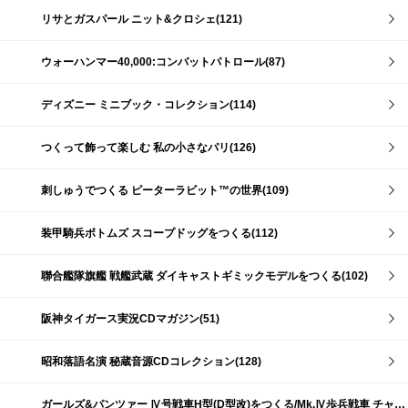
リサとガスパール ニット&クロシェ(121)
ウォーハンマー40,000:コンバットパトロール(87)
ディズニー ミニブック・コレクション(114)
つくって飾って楽しむ 私の小さなパリ(126)
刺しゅうでつくる ピーターラビット™の世界(109)
装甲騎兵ボトムズ スコープドッグをつくる(112)
聯合艦隊旗艦 戦艦武蔵 ダイキャストギミックモデルをつくる(102)
阪神タイガース実況CDマガジン(51)
昭和落語名演 秘蔵音源CDコレクション(128)
ガールズ&パンツァー Ⅳ号戦車H型(D型改)をつくる/Mk.Ⅳ歩兵戦車 チャーチルMk.Ⅶをつくる(191)