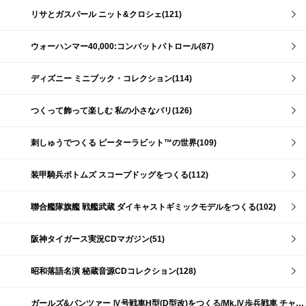
リサとガスパール ニット&クロシェ(121)
ウォーハンマー40,000:コンバットパトロール(87)
ディズニー ミニブック・コレクション(114)
つくって飾って楽しむ 私の小さなパリ(126)
刺しゅうでつくる ピーターラビット™の世界(109)
装甲騎兵ボトムズ スコープドッグをつくる(112)
聯合艦隊旗艦 戦艦武蔵 ダイキャストギミックモデルをつくる(102)
阪神タイガース実況CDマガジン(51)
昭和落語名演 秘蔵音源CDコレクション(128)
ガールズ&パンツァー Ⅳ号戦車H型(D型改)をつくる/Mk.Ⅳ歩兵戦車 チャーチルMk.Ⅶをつくる(191)