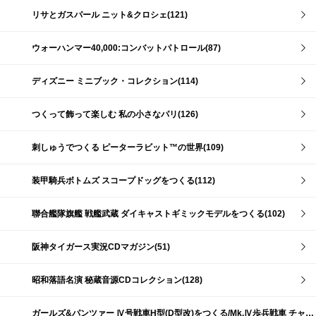
リサとガスパール ニット&クロシェ(121)
ウォーハンマー40,000:コンバットパトロール(87)
ディズニー ミニブック・コレクション(114)
つくって飾って楽しむ 私の小さなパリ(126)
刺しゅうでつくる ピーターラビット™の世界(109)
装甲騎兵ボトムズ スコープドッグをつくる(112)
聯合艦隊旗艦 戦艦武蔵 ダイキャストギミックモデルをつくる(102)
阪神タイガース実況CDマガジン(51)
昭和落語名演 秘蔵音源CDコレクション(128)
ガールズ&パンツァー Ⅳ号戦車H型(D型改)をつくる/Mk.Ⅳ歩兵戦車 チャーチルMk.Ⅶをつくる(191)