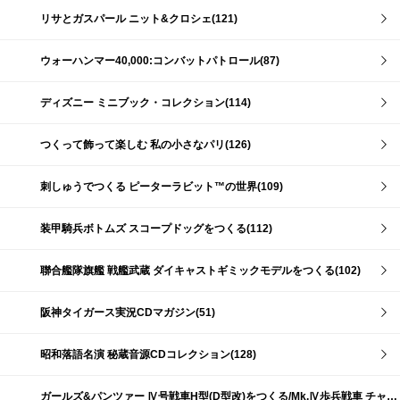
リサとガスパール ニット&クロシェ(121)
ウォーハンマー40,000:コンバットパトロール(87)
ディズニー ミニブック・コレクション(114)
つくって飾って楽しむ 私の小さなパリ(126)
刺しゅうでつくる ピーターラビット™の世界(109)
装甲騎兵ボトムズ スコープドッグをつくる(112)
聯合艦隊旗艦 戦艦武蔵 ダイキャストギミックモデルをつくる(102)
阪神タイガース実況CDマガジン(51)
昭和落語名演 秘蔵音源CDコレクション(128)
ガールズ&パンツァー Ⅳ号戦車H型(D型改)をつくる/Mk.Ⅳ歩兵戦車 チャーチルMk.Ⅶをつくる(191)