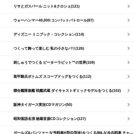
リサとガスパール ニット&クロシェ(121)
ウォーハンマー40,000:コンバットパトロール(87)
ディズニー ミニブック・コレクション(114)
つくって飾って楽しむ 私の小さなパリ(126)
刺しゅうでつくる ピーターラビット™の世界(109)
装甲騎兵ボトムズ スコープドッグをつくる(112)
聯合艦隊旗艦 戦艦武蔵 ダイキャストギミックモデルをつくる(102)
阪神タイガース実況CDマガジン(50)
昭和落語名演 秘蔵音源CDコレクション(127)
ガールズ&パンツァー Ⅳ号戦車H型(D型改)をつくる/Mk.Ⅳ歩兵戦車 チャーチルMk.Ⅶをつくる(191)