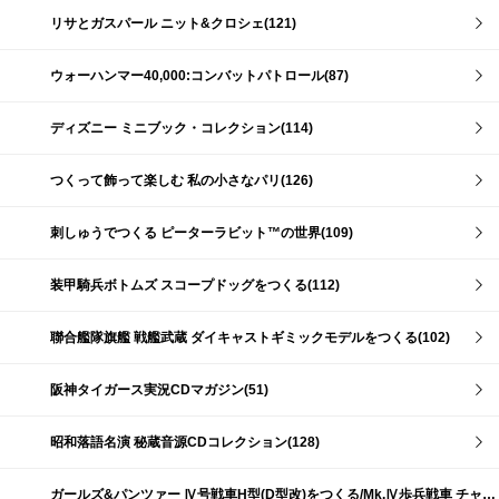
リサとガスパール ニット&クロシェ(121)
ウォーハンマー40,000:コンバットパトロール(87)
ディズニー ミニブック・コレクション(114)
つくって飾って楽しむ 私の小さなパリ(126)
刺しゅうでつくる ピーターラビット™の世界(109)
装甲騎兵ボトムズ スコープドッグをつくる(112)
聯合艦隊旗艦 戦艦武蔵 ダイキャストギミックモデルをつくる(102)
阪神タイガース実況CDマガジン(51)
昭和落語名演 秘蔵音源CDコレクション(128)
ガールズ&パンツァー Ⅳ号戦車H型(D型改)をつくる/Mk.Ⅳ歩兵戦車 チャーチルMk.Ⅶをつくる(191)