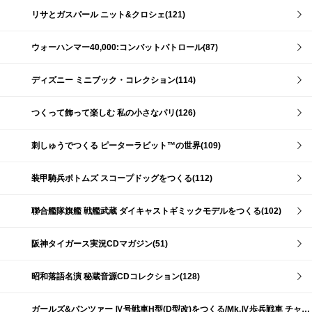
リサとガスパール ニット&クロシェ(121)
ウォーハンマー40,000:コンバットパトロール(87)
ディズニー ミニブック・コレクション(114)
つくって飾って楽しむ 私の小さなパリ(126)
刺しゅうでつくる ピーターラビット™の世界(109)
装甲騎兵ボトムズ スコープドッグをつくる(112)
聯合艦隊旗艦 戦艦武蔵 ダイキャストギミックモデルをつくる(102)
阪神タイガース実況CDマガジン(51)
昭和落語名演 秘蔵音源CDコレクション(128)
ガールズ&パンツァー Ⅳ号戦車H型(D型改)をつくる/Mk.Ⅳ歩兵戦車 チャーチルMk.Ⅶをつくる(191)