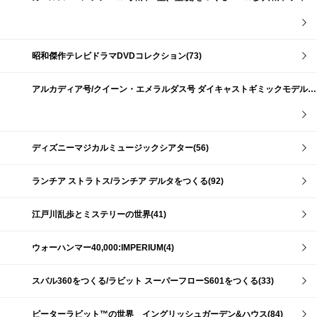
昭和傑作テレビドラマDVDコレクション(73)
アルカディア号/クイーン・エメラルダス号 ダイキャストギミックモデルをつくる(159)
ディズニーマジカルミュージックシアター(56)
ランチア ストラトス/ランチア デルタをつくる(92)
江戸川乱歩とミステリーの世界(41)
ウォーハンマー40,000:IMPERIUM(4)
スバル360をつくる/ラビット スーパーフローS601をつくる(33)
ピーターラビット™の世界 イングリッシュガーデン&ハウス(84)