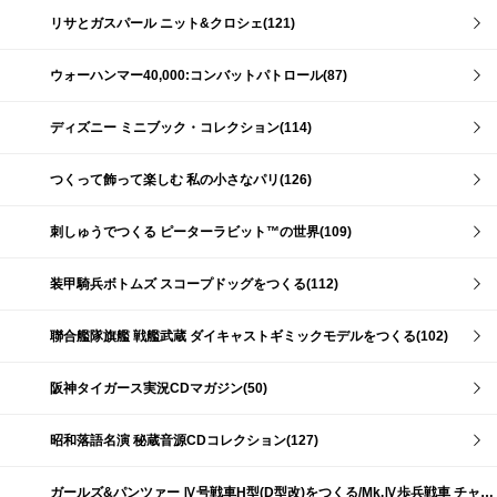
リサとガスパール ニット&クロシェ(121)
ウォーハンマー40,000:コンバットパトロール(87)
ディズニー ミニブック・コレクション(114)
つくって飾って楽しむ 私の小さなパリ(126)
刺しゅうでつくる ピーターラビット™の世界(109)
装甲騎兵ボトムズ スコープドッグをつくる(112)
聯合艦隊旗艦 戦艦武蔵 ダイキャストギミックモデルをつくる(102)
阪神タイガース実況CDマガジン(50)
昭和落語名演 秘蔵音源CDコレクション(127)
ガールズ&パンツァー Ⅳ号戦車H型(D型改)をつくる/Mk.Ⅳ歩兵戦車 チャーチルMk.Ⅶをつくる(191)