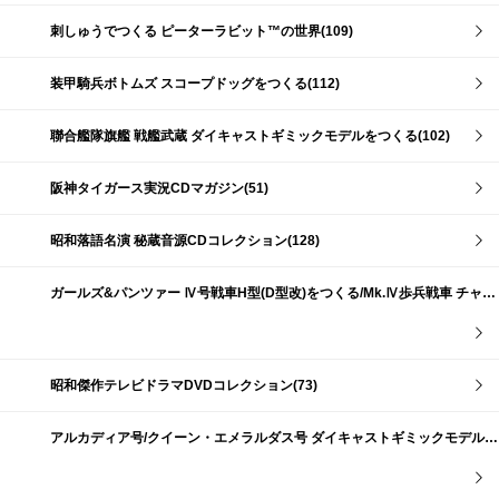
刺しゅうでつくる ピーターラビット™の世界(109)
装甲騎兵ボトムズ スコープドッグをつくる(112)
聯合艦隊旗艦 戦艦武蔵 ダイキャストギミックモデルをつくる(102)
阪神タイガース実況CDマガジン(51)
昭和落語名演 秘蔵音源CDコレクション(128)
ガールズ&パンツァー Ⅳ号戦車H型(D型改)をつくる/Mk.Ⅳ歩兵戦車 チャーチルMk.Ⅶをつくる(191)
昭和傑作テレビドラマDVDコレクション(73)
アルカディア号/クイーン・エメラルダス号 ダイキャストギミックモデルをつくる(159)