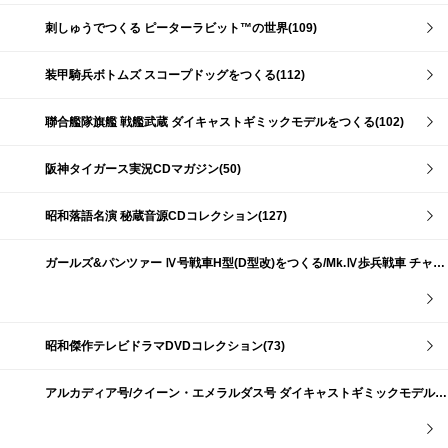
刺しゅうでつくる ピーターラビット™の世界(109)
装甲騎兵ボトムズ スコープドッグをつくる(112)
聯合艦隊旗艦 戦艦武蔵 ダイキャストギミックモデルをつくる(102)
阪神タイガース実況CDマガジン(50)
昭和落語名演 秘蔵音源CDコレクション(127)
ガールズ&パンツァー Ⅳ号戦車H型(D型改)をつくる/Mk.Ⅳ歩兵戦車 チャーチルMk.Ⅶをつくる(191)
昭和傑作テレビドラマDVDコレクション(73)
アルカディア号/クイーン・エメラルダス号 ダイキャストギミックモデルをつくる(159)