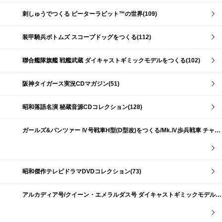
刺しゅうでつくる ピーターラビット™の世界(109)
装甲騎兵ボトムズ スコープドッグをつくる(112)
聯合艦隊旗艦 戦艦武蔵 ダイキャストギミックモデルをつくる(102)
阪神タイガース実況CDマガジン(51)
昭和落語名演 秘蔵音源CDコレクション(128)
ガールズ&パンツァー Ⅳ号戦車H型(D型改)をつくる/Mk.Ⅳ歩兵戦車 チャーチルMk.Ⅶをつくる(191)
昭和傑作テレビドラマDVDコレクション(73)
アルカディア号/クイーン・エメラルダス号 ダイキャストギミックモデルをつくる(159)