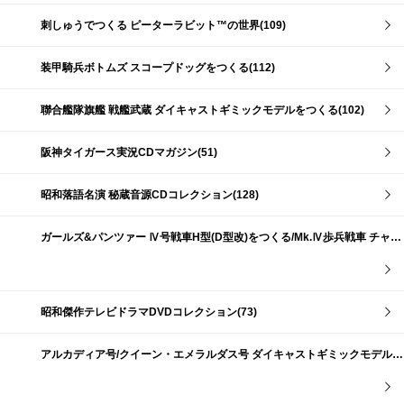
刺しゅうでつくる ピーターラビット™の世界(109)
装甲騎兵ボトムズ スコープドッグをつくる(112)
聯合艦隊旗艦 戦艦武蔵 ダイキャストギミックモデルをつくる(102)
阪神タイガース実況CDマガジン(51)
昭和落語名演 秘蔵音源CDコレクション(128)
ガールズ&パンツァー Ⅳ号戦車H型(D型改)をつくる/Mk.Ⅳ歩兵戦車 チャーチルMk.Ⅶをつくる(191)
昭和傑作テレビドラマDVDコレクション(73)
アルカディア号/クイーン・エメラルダス号 ダイキャストギミックモデルをつくる(159)